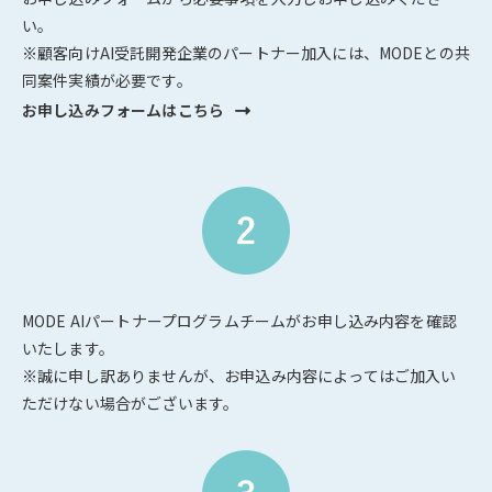
い。
※顧客向けAI受託開発企業のパートナー加入には、MODEとの共
同案件実績が必要です。
お申し込みフォームはこちら
Click
to
お
申
し
込
み
フォー
ム
は
MODE AIパートナープログラムチームがお申し込み内容を確認
こ
いたします。
ち
※誠に申し訳ありませんが、お申込み内容によってはご加入い
ら
ただけない場合がございます。