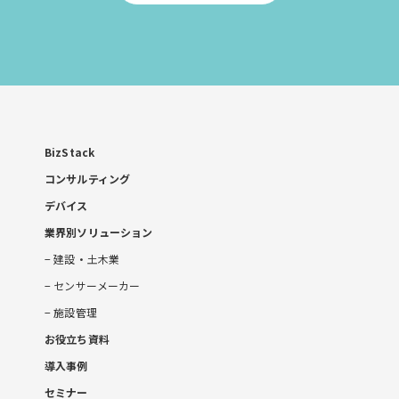
to
お
問
い
合
わ
せ
BizStack
コンサルティング
デバイス
業界別ソリューション
建設・土木業
センサーメーカー
施設管理
お役立ち資料
導入事例
セミナー