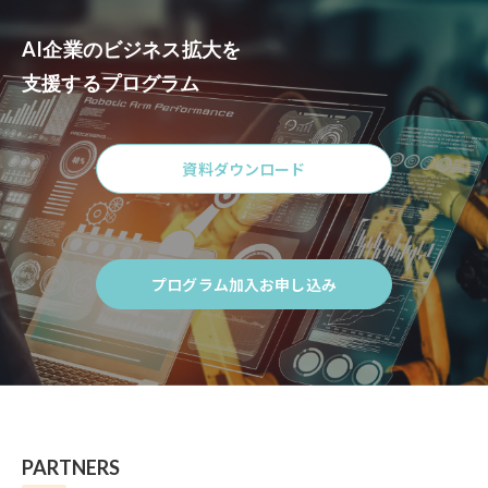
AI企業のビジネス拡大を
支援するプログラム
資料ダウンロード
Click
to
資
料
プログラム加入お申し込み
ダ
Click
ウ
to
ン
プ
ロー
ロ
ド
グ
ラ
ム
加
PARTNERS
入