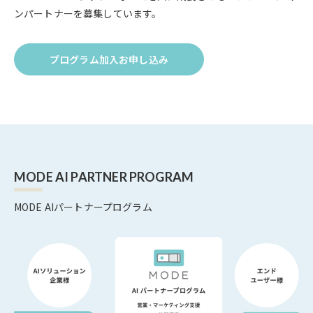
ンパートナーを募集しています。
プログラム加入お申し込み
Click
to
プ
ロ
グ
ラ
ム
加
MODE AI PARTNER PROGRAM
入
お
申
MODE AIパートナープログラム
し
込
み