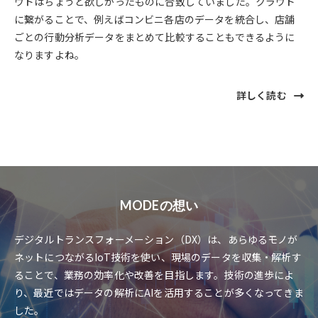
ウドはちょうど欲しかったものに合致していました。クラウド
に繋がることで、例えばコンビニ各店のデータを統合し、店舗
ごとの行動分析データをまとめて比較することもできるように
なりますよね。
詳しく読む
Click
to
詳
し
く
読
む
MODEの想い
デジタルトランスフォーメーション（DX）は、あらゆるモノが
ネットにつながるIoT技術を使い、現場のデータを収集・解析す
ることで、業務の効率化や改善を目指します。技術の進歩によ
り、最近ではデータの解析にAIを活用することが多くなってきま
した。