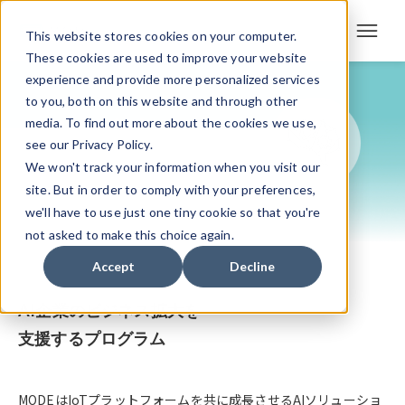
This website stores cookies on your computer.
These cookies are used to improve your website
experience and provide more personalized services
to you, both on this website and through other
media. To find out more about the cookies we use,
see our Privacy Policy.
We won't track your information when you visit our
site. But in order to comply with your preferences,
we'll have to use just one tiny cookie so that you're
not asked to make this choice again.
Accept
Decline
AI企業のビジネス拡大を
支援するプログラム
MODEはIoTプラットフォームを共に成長させるAIソリューショ