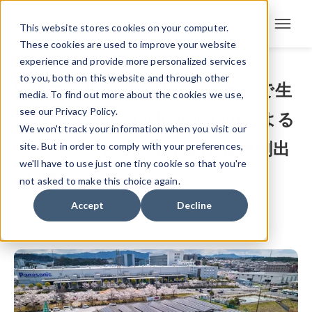
This website stores cookies on your computer.
These cookies are used to improve your website
experience and provide more personalized services
to you, both on this website and through other
環境エネルギーソリューションで生
media. To find out more about the cookies we use,
see our Privacy Policy.
成AI活用、BizStack Assistantによる
We won't track your information when you visit our
データのナレッジ化と顧客価値創出
site. But in order to comply with your preferences,
we'll have to use just one tiny cookie so that you're
が可能に
not asked to make this choice again.
Accept
Decline